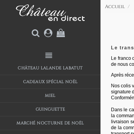
Accueil
(0)
Le tran
reorder
Le franco 
de nous con
CHÂTEAU LALANDE LABATUT
Après réce
CADEAUX SPÉCIAL NOËL
Nos colis v
signature d
MIEL
Conforméme
GUINGUETTE
Dans le ca
la command
livraison 
MARCHÉ NOCTURNE DE NOËL
de la com
transport s