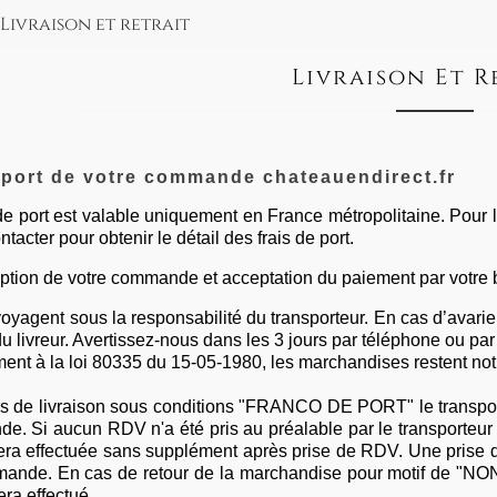
Livraison et retrait
Livraison Et R
sport de votre commande chateauendirect.fr
de port est valable uniquement en France métropolitaine. Pour
tacter pour obtenir le détail des frais de port.
ption de votre commande et acceptation du paiement par votre ba
oyagent sous la responsabilité du transporteur. En cas d’avarie,
u livreur. Avertissez-nous dans les 3 jours par téléphone ou par 
nt à la loi 80335 du 15-05-1980, les marchandises restent not
s de livraison sous conditions "FRANCO DE PORT" le transport
e. Si aucun RDV n'a été pris au préalable par le transporteur e
sera effectuée sans supplément après prise de RDV. Une prise 
mande. En cas de retour de la marchandise pour motif de "
era effectué.