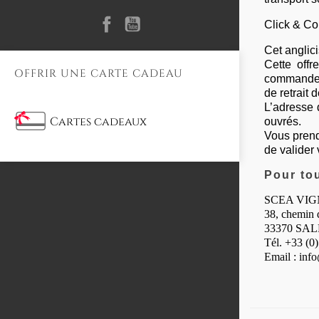
Facebook
YouTube
Click & Col
Cet anglic
Cette offr
OFFRIR UNE CARTE CADEAU
commande d
de retrait
L’adresse 
Cartes cadeaux
ouvrés.
Vous prend
de valider
Pour to
SCEA VI
38, chemin 
33370 SAL
Tél. +33 (0
Email : inf