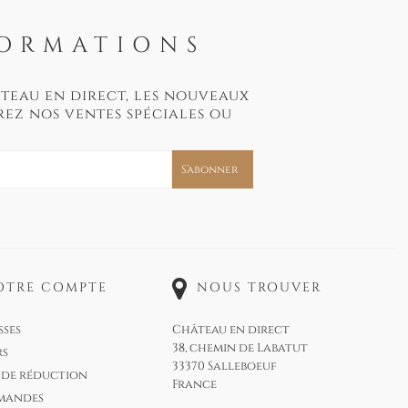
FORMATIONS
âteau en direct, les nouveaux
ez nos ventes spéciales ou
.
OTRE COMPTE
NOUS TROUVER
sses
Château en direct
38, chemin de Labatut
rs
33370 Salleboeuf
 de réduction
France
mandes