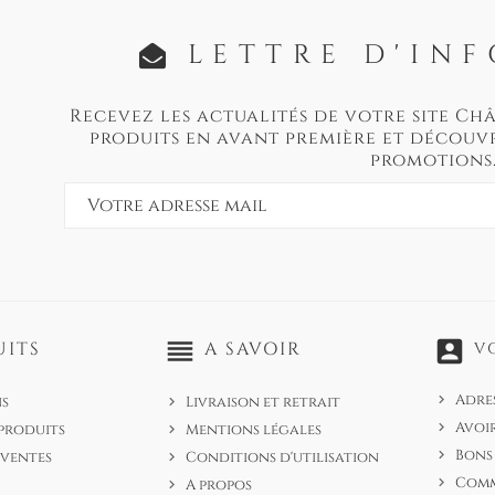
LETTRE D'IN
Recevez les actualités de votre site Ch
produits en avant première et découvr
promotions
reorder
account_box
UITS
A SAVOIR
V
Adre
s
Livraison et retrait
Avoi
produits
Mentions légales
Bons
 ventes
Conditions d'utilisation
Com
A propos