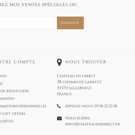
ez nos ventes spéciales ou
.
OTRE COMPTE
NOUS TROUVER
sses
Château en direct
38, chemin de Labatut
rs
33370 Salleboeuf
 de réduction
France
mandes
rmations personnelles
Appelez-nous:
05 56 21 23 18
 gift offers
Nous écrire:
alertes
info@chateauendirect.fr