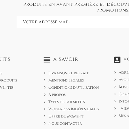
produits en avant première et découvr
promotions
reorder
account_box
UITS
A SAVOIR
V
Adre
s
Livraison et retrait
Avoi
produits
Mentions légales
Bons
 ventes
Conditions d'utilisation
Com
A propos
Info
Types de paiements
View
Vignerons Indépendants
Mes 
Offre du moment
Nous contacter