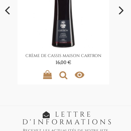
CRÈME DE CASSIS MAISON CARTRON
Prix
16,00 €

LETTRE
D'INFORMATIONS
Recevez les actualités de votre site