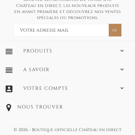
Château en direct, les nouveaux produits
en avant première et découvrez nos ventes
spéciales ou promotions.
reorder
PRODUITS

reorder
A SAVOIR

account_box
VOTRE COMPTE

NOUS TROUVER
© 2026 - Boutique officielle Château en direct